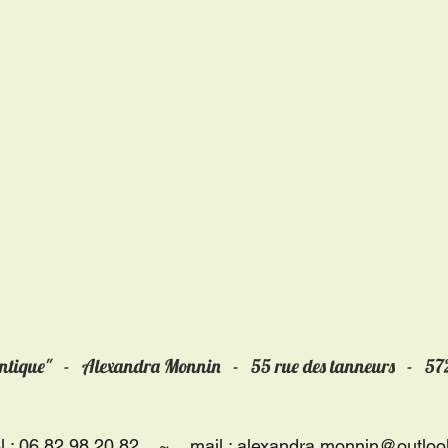
antique" - Alexandra Monnin -
55 rue des tanneurs - 5
él : 06 82 98 20 82 ~ mail :
alexandra.monnin@outlook