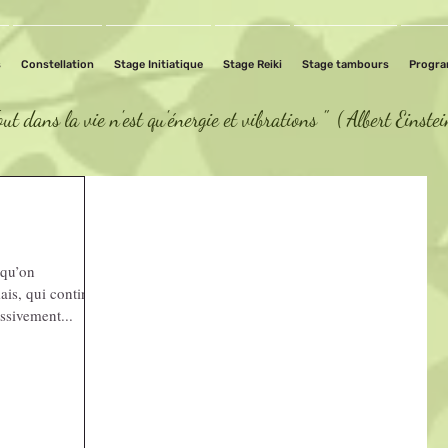
s
Constellation
Stage Initiatique
Stage Reiki
Stage tambours
Progr
out dans la vie n'est qu'énergie et vibrations " ( Albert Einste
 qu’on
ais, qui continue
rogressivement...