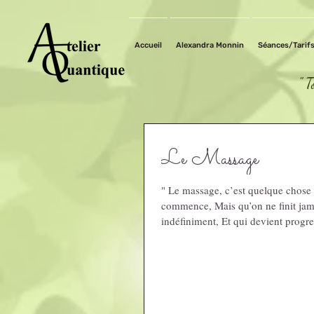
Accueil
Alexandra Monnin
Séances/Tarif
"
T
Le Massage
" Le massage, c’est quelque chose
commence, Mais qu’on ne finit jam
indéfiniment, Et qui devient p