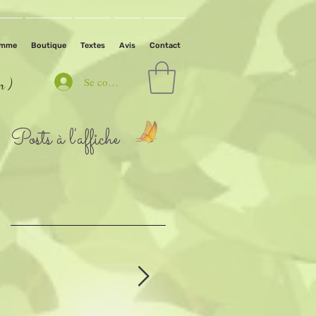
amme
Boutique
Textes
Avis
Contact
Se connecter
in )
Posts à l'affiche