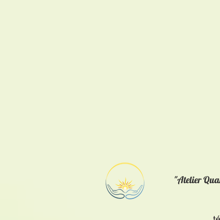
"Atelier Qu
t