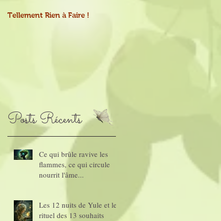
Tellement Rien à Faire !
Mains-tenant
Posts Récents
Ce qui brûle ravive les
flammes, ce qui circule
nourrit l'âme...
Les 12 nuits de Yule et le
rituel des 13 souhaits