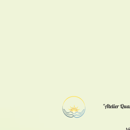
"Atelier Qu
t