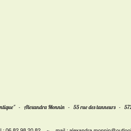
antique" - Alexandra Monnin -
55 rue des tanneurs - 5
él : 06 82 98 20 82 ~ mail :
alexandra.monnin@outlook