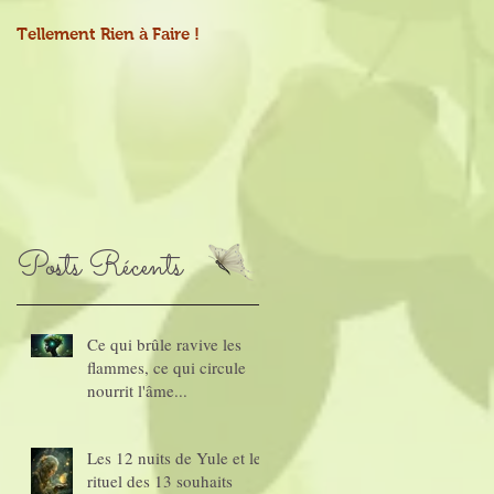
Tellement Rien à Faire !
Mains-tenant
Posts Récents
Ce qui brûle ravive les
flammes, ce qui circule
nourrit l'âme...
Les 12 nuits de Yule et le
rituel des 13 souhaits