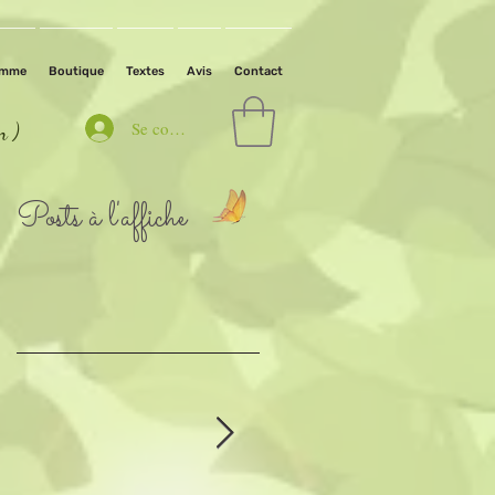
amme
Boutique
Textes
Avis
Contact
Se connecter
in )
Posts à l'affiche