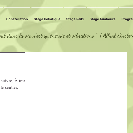
s
Constellation
Stage Initiatique
Stage Reiki
Stage tambours
Progr
out dans la vie n'est qu'énergie et vibrations " ( Albert Einste
 suivre, À travers
le sentier,