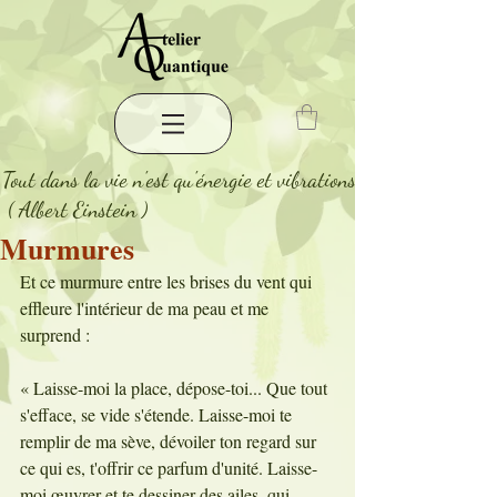
"
Tout dans la vie n'est qu'énergie et vibrations
 ( Albert Einstein )
Murmures
Et ce murmure entre les brises du vent qui 
effleure l'intérieur de ma peau et me 
surprend :
« Laisse-moi la place, dépose-toi... Que tout 
s'efface, se vide s'étende. Laisse-moi te 
remplir de ma sève, dévoiler ton regard sur 
ce qui es, t'offrir ce parfum d'unité. Laisse-
moi œuvrer et te dessiner des ailes, qui 