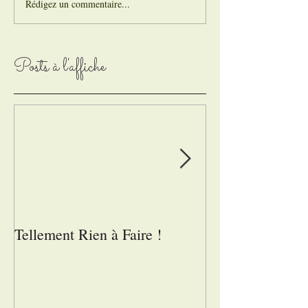
Rédigez un commentaire...
Posts à l'affiche
Tellement Rien à Faire !
Mains-tenant