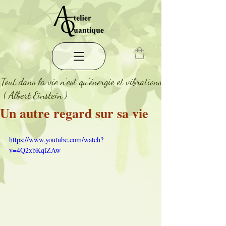
"
Tout dans la vie n'est qu'énergie et vibrations
 ( Albert Einstein )
Un autre regard sur sa vie
https://www.youtube.com/watch?
v=4Q2xbKqlZAw